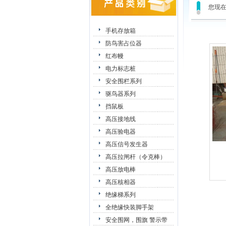
您现
手机存放箱
防鸟害占位器
红布幔
电力标志桩
安全围栏系列
驱鸟器系列
挡鼠板
高压接地线
高压验电器
高压信号发生器
高压拉闸杆（令克棒）
高压放电棒
高压核相器
绝缘梯系列
全绝缘快装脚手架
安全围网，围旗 警示带