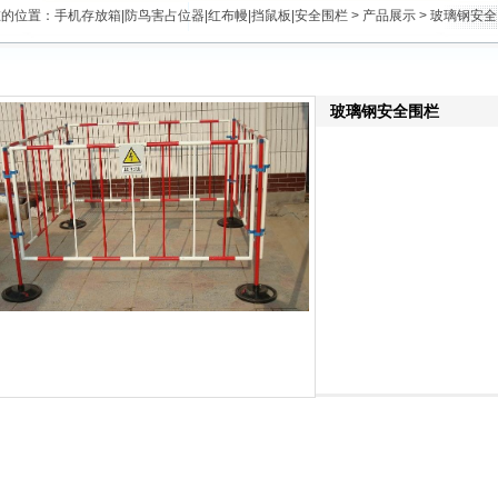
在的位置：
手机存放箱|防鸟害占位器|红布幔|挡鼠板|安全围栏
>
产品展示
> 玻璃钢安
玻璃钢安全围栏