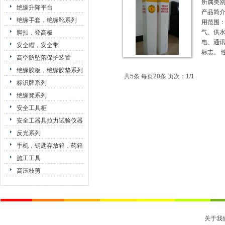
所属类
绝缘升降平台
产品简
绝缘手套，绝缘靴系列
用范围：
气、供
脚扣，登高板
电、通
安全帽，安全带
标志。 
高空防坠落保护装置
绝缘胶板，绝缘胶垫系列
共5条 每页20条 页次：1/1
标识牌系列
绝缘凳系列
安全工具柜
安全工器具拉力试验仪器
反光系列
手机，钥匙存放箱，药箱
施工工具
高压枝剪
关于我