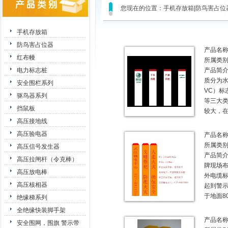
您现在的位置：
手机存放箱|防鸟害占位器
手机存放箱
防鸟害占位器
产品名
红布幔
所属类
电力标志桩
产品简
质分为水
安全围栏系列
VC）标
驱鸟器系列
等三大类
挡鼠板
较大，
高压接地线
高压验电器
产品名
所属类
高压信号发生器
产品简
高压拉闸杆（令克棒）
牌现场布
高压放电棒
外电缆
高压核相器
起到警
于地面8
绝缘梯系列
全绝缘快装脚手架
产品名
安全围网，围旗 警示带